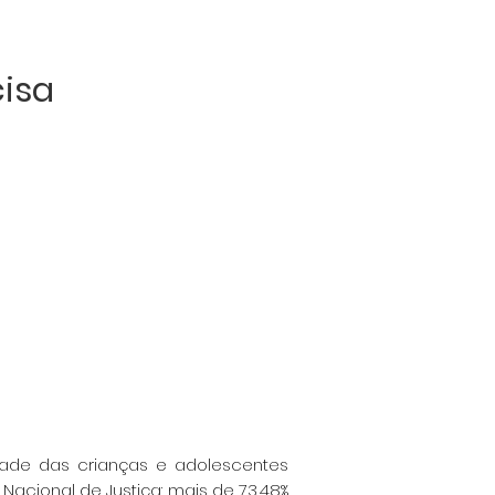
isa
dade das crianças e
adolescentes
o Nacional
de Justiça: mais de 73,48%