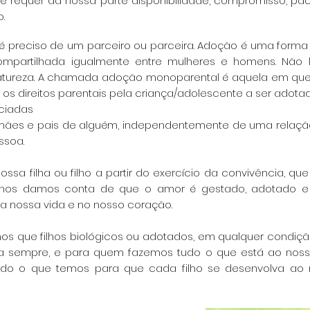
e requer da nossa parte disponibilidade,
compromisso, paciê
.
em é preciso de um parceiro ou parceira. Adoção é uma for
e compartilhada igualmente entre mulheres e homens. Não
 natureza. A chamada adoção monoparental
é aquela em que
 os direitos parentais pela
criança/adolescente a ser adotad
rciadas
mães e pais de alguém, independentemente de uma relação
ssoa.
a filha ou filho a partir do exercício da convivência, qu
ão nos damos conta de que o amor é gestado, adotado
e
a nossa vida e no nosso coração.
 que filhos biológicos ou adotados, em qualquer condiçã
a sempre, e para quem fazemos tudo o que está ao
noss
tudo o que temos para que cada filho se
desenvolva ao 