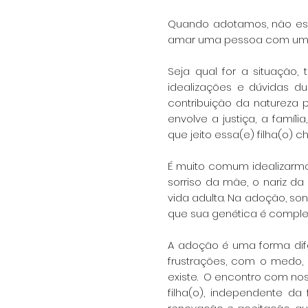
Quando adotamos, não e
amar uma pessoa com uma h
Seja qual for a situação,
idealizações e dúvidas 
contribuição da natureza 
envolve a justiça, a família
que
jeito essa(e) filha(o) c
É muito comum idealizarm
sorriso da mãe, o nariz 
vida adulta. Na adoção, 
que sua genética é
complet
A adoção é uma forma dife
frustrações, com o medo,
existe. O encontro com no
filha(o), independente d