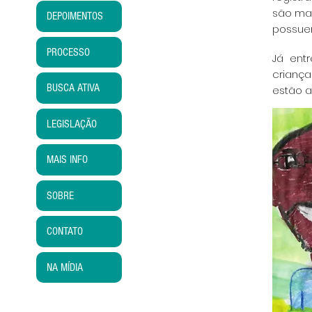
são mai
DEPOIMENTOS
possuem
PROCESSO
Já ent
crianç
BUSCA ATIVA
estão a
LEGISLAÇÃO
MAIS INFO
SOBRE
CONTATO
NA MÍDIA