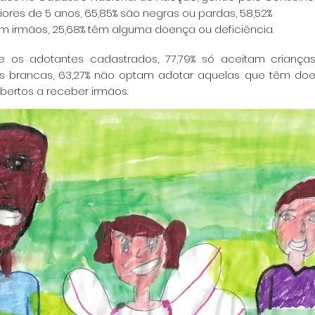
ores de 5 anos, 65,85% são negras ou pardas, 58,52%
 irmãos, 25,68% têm alguma doença ou deficiência.
re os adotantes cadastrados, 77,79% só aceitam crianç
as brancas, 63,27% não optam adotar aquelas que têm doe
bertos a receber irmãos.