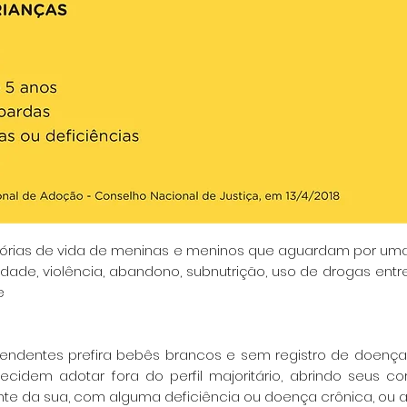
stórias de vida de meninas e meninos que aguardam por
uma
lidade, violência, abandono,
subnutrição, uso de drogas entr
e
tendentes prefira bebês brancos e sem registro de doenç
cidem adotar fora do perfil majoritário,
abrindo seus co
ente da sua, com
alguma deficiência ou doença crônica, ou a