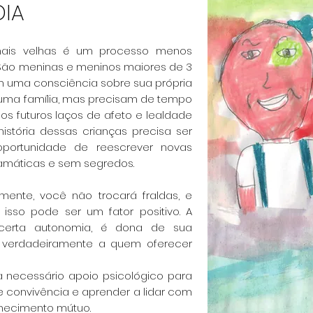
IA
ais velhas é um processo menos
 São
meninas e meninos maiores de 3
am uma consciência sobre sua
própria
m uma família, mas precisam de tempo
 os futuros laços de afeto e lealdade
 história dessas
crianças precisa ser
oportunidade de reescrever novas
amáticas e sem segredos.
mente, você não trocará fraldas, e
s
isso pode ser um fator positivo. A
 certa autonomia, é dona de
sua
e verdadeiramente a quem oferecer
ja necessário apoio psicológico para
de
convivência e aprender a lidar com
nhecimento mútuo.