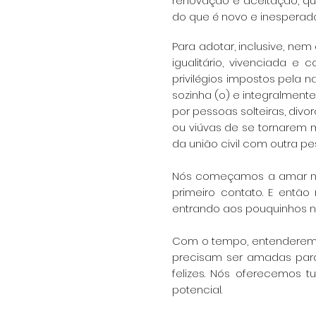
renovação e aceitação, qu
do que é novo e inesperado
Para adotar, inclusive, n
igualitário, vivenciada 
privilégios impostos pela
sozinha (o) e integralmente
por pessoas solteiras, divo
ou viúvas de se tornarem 
da união civil com outra pe
Nós começamos a amar noss
primeiro contato. E ent
entrando aos pouquinhos n
Com o tempo, entenderemos
precisam ser amadas par
felizes. Nós oferecemos 
potencial.