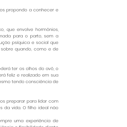
nos
propondo a conhecer e
exo, que
envolve hormônios,
rmada para o parto, sem a
rução psíquica e social que
e sobre quando, como e de
poderá
ter os olhos do avô, o
rá feliz e realizado em sua
 mesmo tendo consciência de
os preparar para lidar com
 da vida. O filho ideal não
empre
uma experiência de