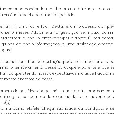
stamos encomendando um filho em um balcão, estamos 
istória e identidade a ser respeitada.
 ter um filho nunca é fácil. Gestar é um processo compl
durante 9 meses. Adotar é uma gestação sem
data confi
para formar o vínculo entre
mãe/pai e filhote. É uma const
,
grupos de apoio, informações, e uma ansiedade enorm
hegará.
os os nossos filhos. Na gestação, podemos imaginar que 
da irmã, o temperamento desse ou daquele
parente e que se
sonhamos que atenda
nossas expectativas, inclusive físicas,
amente diferente da nossa.
rente do seu filho chegar. Nós, mães e pais, precisamos
n
 a insegurança, com as doenças,
acidentes e adversidades
ssa(o)
a forma como ela/ele chega, sua idade ou condição, é s