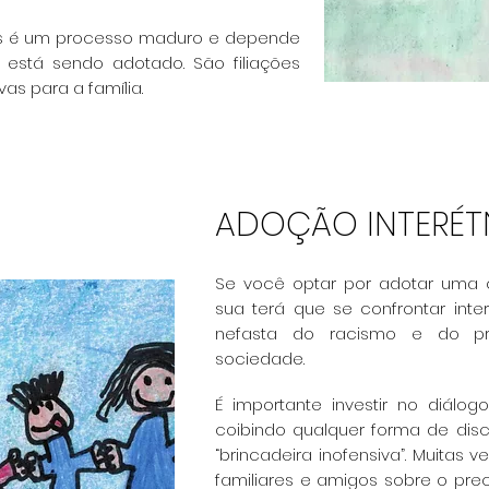
s é um processo maduro e depende
m
está sendo adotado. São filiações
vas para a família.
ADOÇÃO INTERÉT
Se você optar por adotar uma c
sua
terá que se confrontar int
nefasta do
racismo e do pr
sociedade.
É importante investir no diálog
coibindo
qualquer forma de di
“brincadeira
inofensiva”. Muitas 
familiares e
amigos sobre o prec