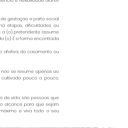
ncia e flexibilidade diante
ma de gestação
e parto social
há etapas, dificuldades ou
 a (o) pretendente assume
a (o). É a forma encontrada
 afetiva, do
casamento ou
e não se
resume apenas ao
 cultivado pouco a pouco,
o de vida,
são pessoas que
o alcance para que sejam
máximo e viva todo o seu