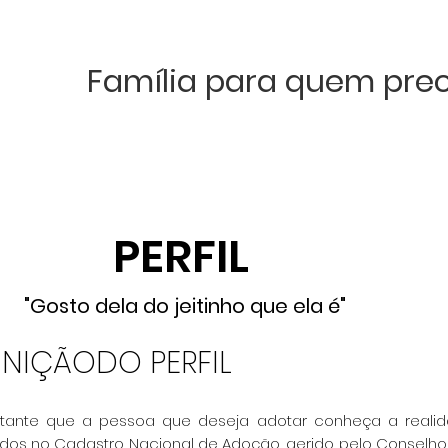
Família para quem prec
PERFIL
"Gosto dela do jeitinho
que ela é"
INIÇÃODO PERFIL
rtante que a pessoa que deseja adotar conheça a reali
ados no Cadastro Nacional de Adoção, gerido pelo Conselh