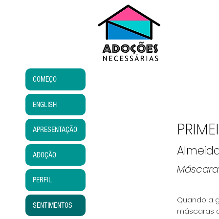
COMEÇO
ENGLISH
P
APRESENTAÇÃO
Almeid
ADOÇÃO
Máscara 
PERFIL
Quando a ge
SENTIMENTOS
máscaras de