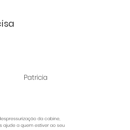
isa
U!
Patricia
 despressurização
da cabine,
is
ajude a quem estiver ao seu