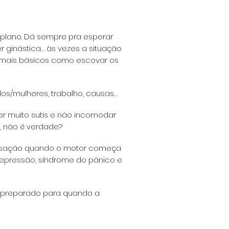
 plano. Dá sempre
pra esperar
er
ginástica… às vezes a situação
 mais básicos como escovar os
dos/mulheres,
trabalho, causas…
 muito sutis e
não incomodar
,
não é verdade?
nsação quando o
motor começa
epressão, síndrome do pânico e
ar preparado para
quando a