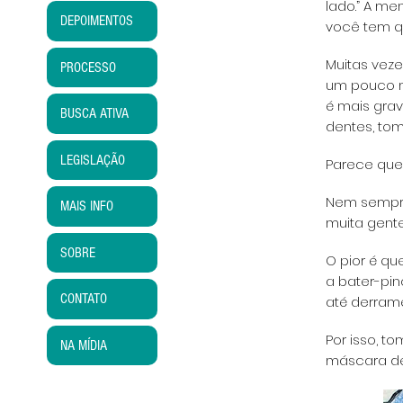
lado.” A m
DEPOIMENTOS
você tem q
Muitas vez
PROCESSO
um pouco ma
é mais grav
BUSCA ATIVA
dentes, tom
LEGISLAÇÃO
Parece que
Nem sempre
MAIS INFO
muita gente
SOBRE
O pior é q
a bater-pin
CONTATO
até derrame
Por isso, t
NA MÍDIA
máscara de 