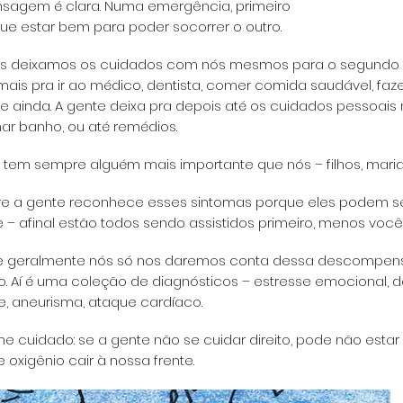
ensagem é clara. Numa emergência, primeiro
ue estar bem para poder socorrer o outro.
es deixamos os cuidados com nós mesmos para o segundo
is pra ir ao médico, dentista, comer comida saudável, faz
e ainda. A gente deixa pra depois até os
cuidados pessoais
ar banho, ou até remédios.
 tem sempre alguém mais importante que nós – filhos, mari
 a gente reconhece esses sintomas porque eles podem ser
 – afinal estão todos sendo assistidos primeiro, menos você
ue geralmente nós só nos daremos conta dessa descompe
o. Aí é uma coleção de diagnósticos – estresse emocional,
d
, aneurisma, ataque cardíaco.
ome cuidado: se a gente não se cuidar direito, pode não est
oxigênio cair à nossa frente.