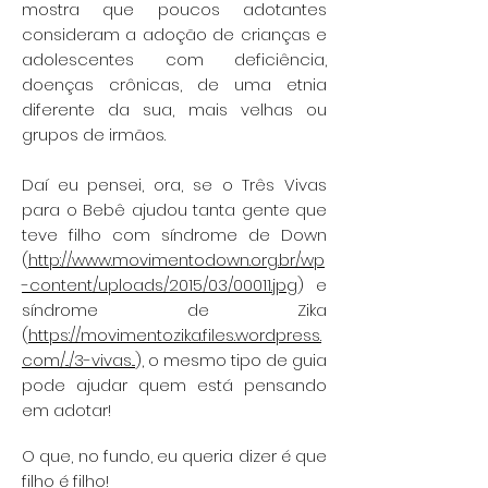
mostra que poucos adotantes
consideram a adoção de crianças e
adolescentes com deficiência,
doenças crônicas, de uma etnia
diferente da sua, mais velhas ou
grupos de irmãos.
Daí eu pensei, ora, se o Três Vivas
para o Bebê ajudou tanta gente que
teve filho com síndrome de Down
(
http://www.movimentodown.org.br/wp
-content/uploads/2015/03/00011.jpg
) e
síndrome de Zika
(
https://movimentozika.files.wordpress.
com/.../3-vivas...
), o mesmo tipo de guia
pode ajudar quem está pensando
em adotar!
O que, no fundo, eu queria dizer é que
filho é filho!