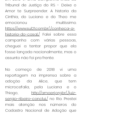
Tribunal de Justiça do RS - Deixe o
Amor te Surpreender. A historia da
Cinthia, do Luciano e do Theo me
emocionou muitíssimo.
https://www.sul21.com.br/.../conheca-a-
historia-do-casal.../
Falei sobre essa
campanha com várias pessoas,
cheguei a tentar propor que ela
fosse lançada nacionalmente, mas o
assunto não foi pra frente.
No começo de 2018 vi uma
reportagem na imprensa sobre a
adoção da Alice, que tem
microcefalia, pela Luciana e o
Thiago,
http://amaerj.org.br/.../juiz-
sergio-ribeiro-conclui.../
no Rio. Prestei
mais atenção nos números do
Cadastro Nacional de Adoção que