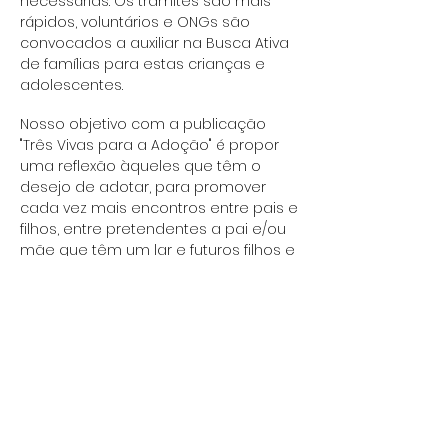
necessárias. Os trâmites são mais
rápidos, voluntários e ONGs são
convocados a auxiliar na Busca Ativa
de famílias para estas crianças e
adolescentes.
Nosso objetivo com a publicação
"Três Vivas para a Adoção" é propor
uma reflexão àqueles que têm o
desejo de adotar, para promover
cada vez mais encontros entre pais e
filhos, entre pretendentes a pai e/ou
mãe que têm um lar e futuros filhos e
filhas à espera de uma família.
Além do passo a passo para a
adoção, explicações sobre a Busca
Ativa e informações sobre os diversos
tipos de adoção, também há
depoimentos de famílias que se
formaram fora do perfil majoritário, de
uma coordenadora de instituição de