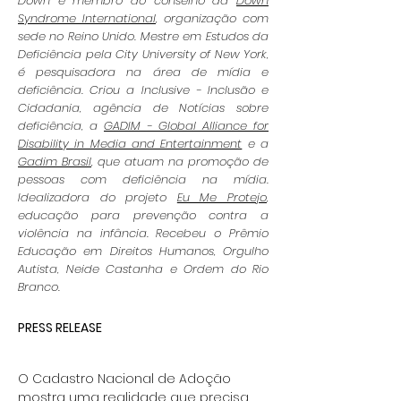
Down e membro do conselho da
Down
Syndrome International
, organização com
sede no Reino Unido. Mestre em Estudos da
Deficiência pela City University of New York,
é pesquisadora na área de mídia e
deficiência. Criou a Inclusive - Inclusão e
Cidadania, agência de Notícias sobre
deficiência, a
GADIM - Global Alliance for
Disability in Media and Entertainment
e a
Gadim Brasil
, que atuam na promoção de
pessoas com deficiência na mídia.
Idealizadora do projeto
Eu Me Protejo
,
educação para prevenção contra a
violência na infância. Recebeu o Prêmio
Educação em Direitos Humanos, Orgulho
Autista, Neide Castanha e Ordem do Rio
Branco.
PRESS RELEASE
O Cadastro Nacional de Adoção
mostra uma realidade que precisa