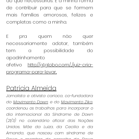
do que necessárias. É a minha forma
de contribuir para que se formem
mais famílias amorosas, felizes e
completas como a minha.
E pra quem não quer
necessariamente adotar, também
tem a possibilidade do
apadrinhamento
afetivo
http://g1.globo.com/.../juiz-cria-
programa-para-levar...
Patricia Almeida
Jornalista e ativista carioca, co-fundadora
do
Movimento Down
e do
Movimento Zika
,
coordenou os trabalhos para incorporar o
dia internacional da Síndrome de Down
(21/3) no calendário oficial das Nações
Unidas. Mãe da Luiza, da Cecilia e da
Amanda, que nasceu com síndrome de